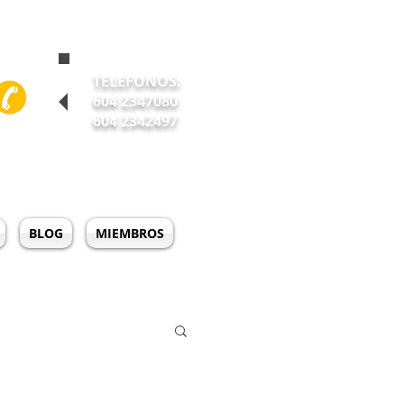
TELEFONOS:
604 2347080
604 2342497
BLOG
MIEMBROS