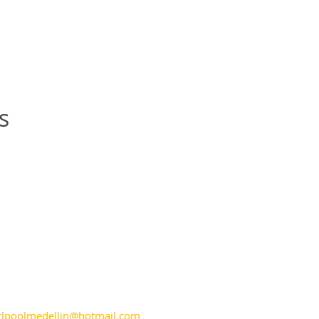
s
rlpoolmedellin@hotmail.com